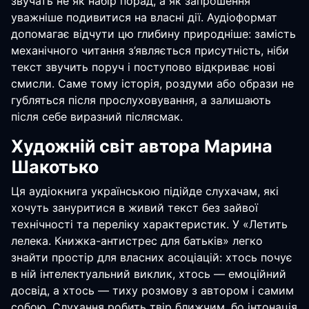
звучать не як набір порад, а як запрошення
уважніше подивитися на власні дії. Аудіоформат
допомагає відчути цю глибину природніше: замість
механічного читання з’являється присутність, ніби
текст звучить поруч і поступово відкриває нові
смисли. Саме тому історія, роздуми або образи не
губляться після прослуховування, а залишають
після себе виразний післясмак.
Художній світ автора Марина
Шакотько
Ця аудіокнига українською підійде слухачам, які
хочуть зануритися в живий текст без зайвої
технічності та переліку характеристик. У «Летить
лелека. Книжка-антистрес для батьків» легко
знайти простір для власних асоціацій: хтось почує
в ній інтелектуальний виклик, хтось — емоційний
досвід, а хтось — тиху розмову з автором і самим
собою. Слухання робить твір ближчим, бо інтонація