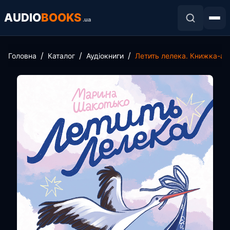
AUDIO
BOOKS
.ua
Головна
Каталог
Аудіокниги
Летить лелека. Книжка-ант