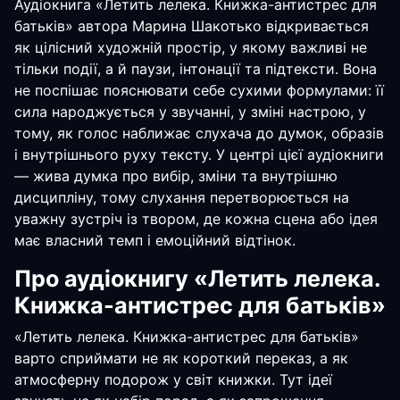
Аудіокнига «Летить лелека. Книжка-антистрес для
батьків» автора Марина Шакотько відкривається
як цілісний художній простір, у якому важливі не
тільки події, а й паузи, інтонації та підтексти. Вона
не поспішає пояснювати себе сухими формулами: її
сила народжується у звучанні, у зміні настрою, у
тому, як голос наближає слухача до думок, образів
і внутрішнього руху тексту. У центрі цієї аудіокниги
— жива думка про вибір, зміни та внутрішню
дисципліну, тому слухання перетворюється на
уважну зустріч із твором, де кожна сцена або ідея
має власний темп і емоційний відтінок.
Про аудіокнигу «Летить лелека.
Книжка-антистрес для батьків»
«Летить лелека. Книжка-антистрес для батьків»
варто сприймати не як короткий переказ, а як
атмосферну подорож у світ книжки. Тут ідеї