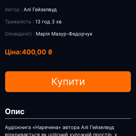
Автор :
Алі Гейзелвуд
Тривалість :
13 год 3 хв
Оповідач(і) :
Марія Мазур-Федорчук
Ціна:
400,00 ₴
Купити
Опис
Аудіокнига «Наречена» автора Алі Гейзелвуд
відкривається як цілісний художній простір, у