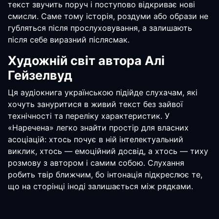
текст звучить поруч і поступово відкриває нові
смисли. Саме тому історія, роздуми або образи не
губляться після прослуховування, а залишають
після себе виразний післясмак.
Художній світ автора Алі
Гейзелвуд
Ця аудіокнига українською підійде слухачам, які
хочуть зануритися в живий текст без зайвої
технічності та переліку характеристик. У
«Наречена» легко знайти простір для власних
асоціацій: хтось почує в ній інтелектуальний
виклик, хтось — емоційний досвід, а хтось — тиху
розмову з автором і самим собою. Слухання
робить твір ближчим, бо інтонація підкреслює те,
що на сторінці іноді залишається між рядками.