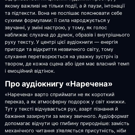
якому важливі не тільки події, а й паузи, інтонації
та підтексти. Вона не поспішає пояснювати себе
сухими формулами: її сила народжується у
звучанні, у зміні настрою, у тому, як голос
наближає слухача до думок, образів і внутрішнього
руху тексту. У центрі цієї аудіокниги — енергія
пригоди та відкриття незвичного світу, тому
слухання перетворюється на уважну зустріч із
твором, де кожна сцена або ідея має власний темп
і емоційний відтінок.
Про аудіокнигу «Наречена»
«Наречена» варто сприймати не як короткий
переказ, а як атмосферну подорож у світ книжки.
Тут у тексті відчувається рух, азарт пізнання й
бажання зазирнути за межу звичного. Аудіоформат
допомагає відчути цю глибину природніше: замість
механічного читання з’являється присутність, ніби