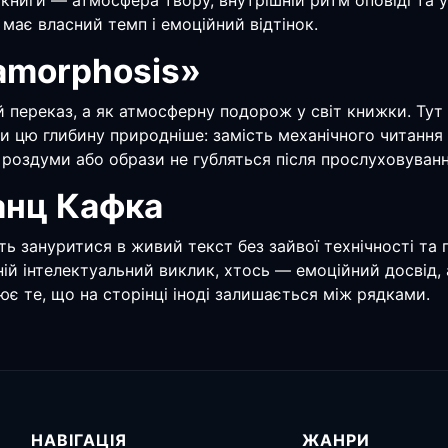
удіокниги — атмосфера твору, внутрішній ритм оповіді т
 має власний темп і емоційний відтінок.
amorphosis»
 переказ, а як атмосферну подорож у світ книжки. Тут 
цю глибину природніше: замість механічного читання з’
 роздуми або образи не губляться після прослуховуванн
анц Кафка
уть зануритися в живий текст без зайвої технічності та
 ній інтелектуальний виклик, хтось — емоційний досвід
ює те, що на сторінці іноді залишається між рядками.
НАВІГАЦІЯ
ЖАНРИ