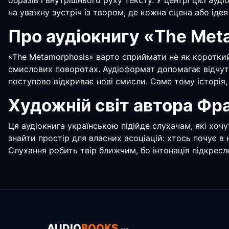
образів і внутрішнього руху тексту. У центрі цієї а
на уважну зустріч із твором, де кожна сцена або ідея
Про аудіокнигу «The Met
«The Metamorphosis» варто сприймати не як короткий
смислових поворотах. Аудіоформат допомагає відчути 
поступово відкриває нові смисли. Саме тому історія,
Художній світ автора Фр
Ця аудіокнига українською підійде слухачам, які хоч
знайти простір для власних асоціацій: хтось почує в
Слухання робить твір ближчим, бо інтонація підкресл
AUDIO
BOOKS