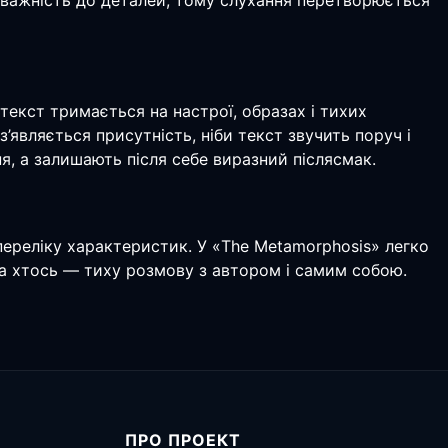
а уважність до деталей, тому слухання перетворюється
текст тримається на настрої, образах і тихих
являється присутність, ніби текст звучить поруч і
я, а залишають після себе виразний післясмак.
 переліку характеристик. У «The Metamorphosis» легко
, а хтось — тиху розмову з автором і самим собою.
ПРО ПРОЕКТ