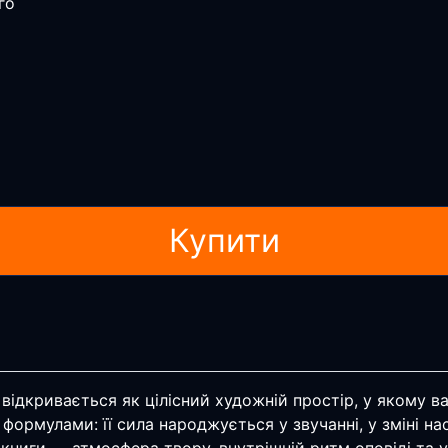
го
Купити
дкривається як цілісний художній простір, у якому важли
формулами: її сила народжується у звучанні, у зміні на