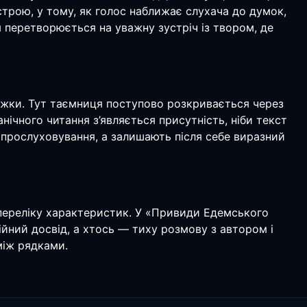
строю, у тому, як голос наближає слухача до думок,
ня перетворюється на уважну зустріч із твором, де
ижки. Тут таємниця поступово розкривається через
нічного читання з’являється присутність, ніби текст
я прослуховування, а залишають після себе виразний
а переліку характеристик. У «Привиди Едемського
ійний досвід, а хтось — тиху розмову з автором і
між рядками.