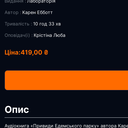
Видання :
Лабораторія
Автор :
Карен Ебботт
Тривалість :
10 год 33 хв
Оповідач(і) :
Крістіна Люба
Ціна:
419,00 ₴
Опис
Аудіокнига «Привиди Едемського парку» автора Карен Е