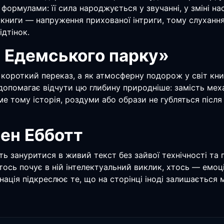
формулами: її сила народжується у звучанні, у зміні на
діокниги — напруження прихованої інтриги, тому слухан
ідтінок.
 Едемського парку»
короткий переказ, а як атмосферну подорож у світ кн
 допомагає відчути цю глибину природніше: замість меха
ме тому історія, роздуми або образи не губляться післ
рен Ебботт
уть зануритися в живий текст без зайвої технічності т
хтось почує в ній інтелектуальний виклик, хтось — емоц
ація підкреслює те, що на сторінці іноді залишається 