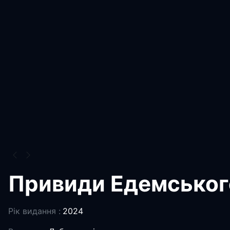
Привиди Едемськог
Рік видання :
2024