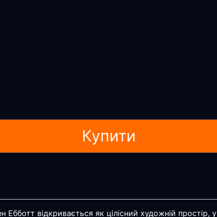
Купити
бботт відкривається як цілісний художній простір, у як