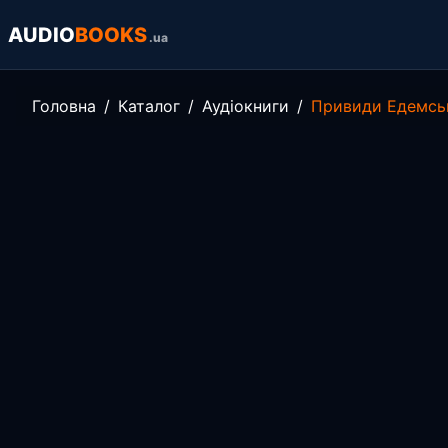
AUDIO
BOOKS
.ua
Головна
Каталог
Аудіокниги
Привиди Едемсь