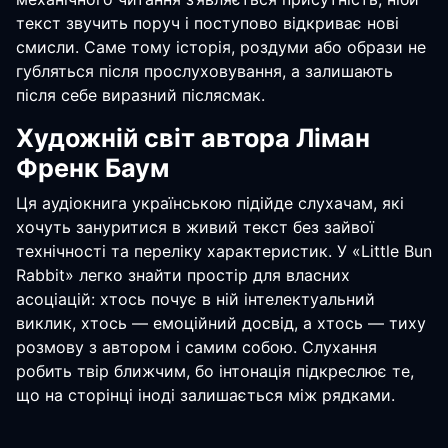
текст звучить поруч і поступово відкриває нові
смисли. Саме тому історія, роздуми або образи не
губляться після прослуховування, а залишають
після себе виразний післясмак.
Художній світ автора Ліман
Френк Баум
Ця аудіокнига українською підійде слухачам, які
хочуть зануритися в живий текст без зайвої
технічності та переліку характеристик. У «Little Bun
Rabbit» легко знайти простір для власних
асоціацій: хтось почує в ній інтелектуальний
виклик, хтось — емоційний досвід, а хтось — тиху
розмову з автором і самим собою. Слухання
робить твір ближчим, бо інтонація підкреслює те,
що на сторінці іноді залишається між рядками.