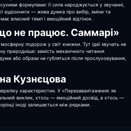
бе сухими формулами: її сила народжується у звучанні,
ієї аудіокниги — жива думка про вибір, зміни та
має власний темп і емоційний відтінок.
 що не працює. Саммарі»
мосферну подорож у світ книжки. Тут ідеї звучать не
ину природніше: замість механічного читання
здуми або образи не губляться після прослуховування,
яна Кузнєцова
 переліку характеристик. У «Перезавантаження: як
уальний виклик, хтось — емоційний досвід, а хтось —
орінці іноді залишається між рядками.