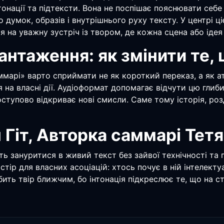
 інтонації та підтексти. Вона не поспішає пояснювати се
о думок, образів і внутрішнього руху тексту. У центрі ц
на уважну зустріч із твором, де кожна сцена або ідея 
антаження: як змінити те,
марі» варто сприймати не як короткий переказ, а як ат
 на власні дії. Аудіоформат допомагає відчути цю глиб
поступово відкриває нові смисли. Саме тому історія, ро
 Гіт, Авторка саммарі Тет
уть зануритися в живий текст без зайвої технічності та
стір для власних асоціацій: хтось почує в ній інтелект
ть твір ближчим, бо інтонація підкреслює те, що на ст