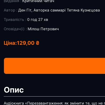
Видання :
Критичний читач
Автор :
Ден Гіт, Авторка саммарі Тетяна Кузнєцова
Тривалість :
0 год 27 хв
Оповідач(і) :
Мілош Петрович
Ціна:
129,00 ₴
Опис
Аудіокнига «Перезавантаження: як змінити те, що не 