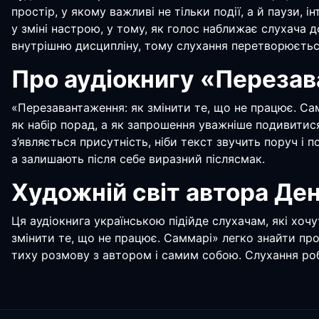
простір, у якому важливі не тільки події, а й паузи,
у зміні настрою, у тому, як голос наближає слухача д
внутрішню дисципліну, тому слухання перетворюється 
Про аудіокнигу «Перезав
«Перезавантаження: як змінити те, що не працює. Сам
як набір порад, а як запрошення уважніше подивитися
з’являється присутність, ніби текст звучить поруч і 
а залишають після себе виразний післясмак.
Художній світ автора Ден
Ця аудіокнига українською підійде слухачам, які хоч
змінити те, що не працює. Саммарі» легко знайти про
тиху розмову з автором і самим собою. Слухання роби