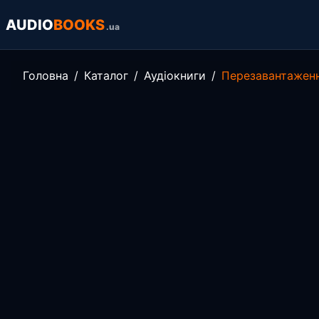
AUDIO
BOOKS
.ua
Головна
Каталог
Аудіокниги
Перезавантаженн