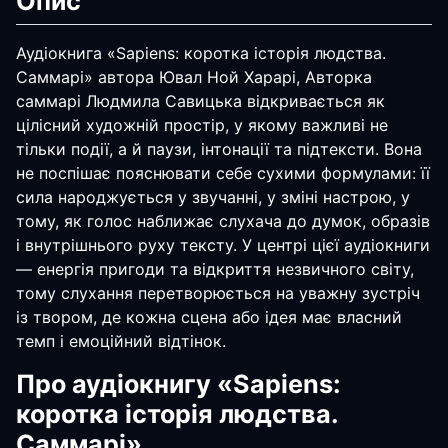
Опис
Аудіокнига «Sapiens: коротка історія людства.
Саммарі» автора Ювал Ной Харарі, Авторка
саммарі Людмила Савицька відкривається як
цілісний художній простір, у якому важливі не
тільки події, а й паузи, інтонації та підтексти. Вона
не поспішає пояснювати себе сухими формулами: її
сила народжується у звучанні, у зміні настрою, у
тому, як голос наближає слухача до думок, образів
і внутрішнього руху тексту. У центрі цієї аудіокниги
— енергія пригоди та відкриття незвичного світу,
тому слухання перетворюється на уважну зустріч
із твором, де кожна сцена або ідея має власний
темп і емоційний відтінок.
Про аудіокнигу «Sapiens:
коротка історія людства.
Саммарі»