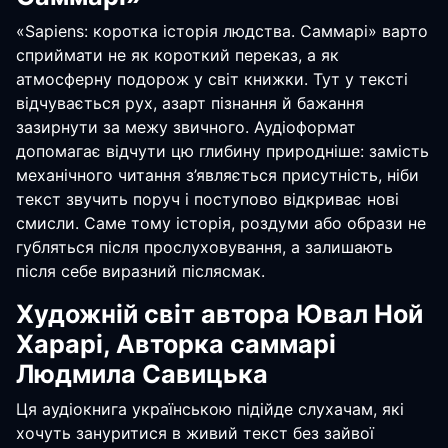
«Sapiens: коротка історія людства. Саммарі» варто
сприймати не як короткий переказ, а як
атмосферну подорож у світ книжки. Тут у тексті
відчувається рух, азарт пізнання й бажання
зазирнути за межу звичного. Аудіоформат
допомагає відчути цю глибину природніше: замість
механічного читання з’являється присутність, ніби
текст звучить поруч і поступово відкриває нові
смисли. Саме тому історія, роздуми або образи не
губляться після прослуховування, а залишають
після себе виразний післясмак.
Художній світ автора Ювал Ной
Харарі, Авторка саммарі
Людмила Савицька
Ця аудіокнига українською підійде слухачам, які
хочуть зануритися в живий текст без зайвої