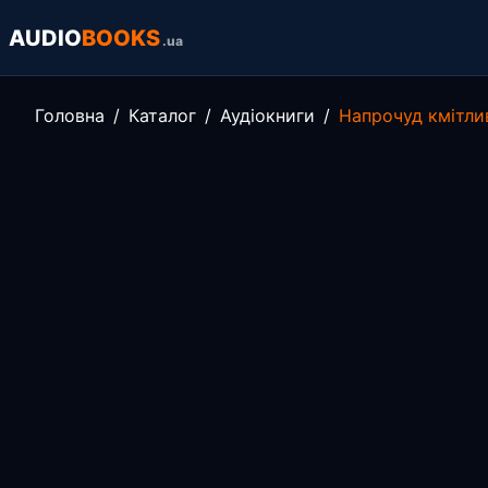
AUDIO
BOOKS
.ua
Головна
Каталог
Аудіокниги
Напрочуд кмітлив