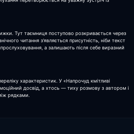
слухання перетворюється на уважну зустріч із
нижки. Тут таємниця поступово розкривається через
нічного читання з’являється присутність, ніби текст
я прослуховування, а залишають після себе виразний
 переліку характеристик. У «Напрочуд кмітливі
емоційний досвід, а хтось — тиху розмову з автором і
між рядками.