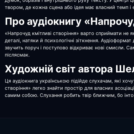
думок, образів і внутрішнього руху тексту. У центрі 
твором, де кожна сцена або ідея має власний темп і 
Про аудіокнигу «Напрочу
«Напрочуд кмітливі створіння» варто сприймати не я
деталі, натяки й психологічні зіткнення. Аудіоформат
звучить поруч і поступово відкриває нові смисли. Са
післясмак.
Художній світ автора Ше
Ця аудіокнига українською підійде слухачам, які хоч
створіння» легко знайти простір для власних асоціац
самим собою. Слухання робить твір ближчим, бо інтон