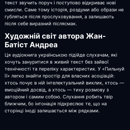
текст звучить поруч і поступово відкриває нові
смисли. Саме тому історія, роздуми або образи не
губляться після прослуховування, а залишають
після себе виразний післясмак.
Художній світ автора Жан-
Батіст Андреа
Ця аудіокнига українською підійде слухачам, які
хочуть зануритися в живий текст без зайвої
технічності та переліку характеристик. У «Пильнуй
її» легко знайти простір для власних асоціацій:
хтось почує в ній інтелектуальний виклик, хтось —
емоційний досвід, а хтось — тиху розмову з
автором і самим собою. Слухання робить твір
ближчим, бо інтонація підкреслює те, що на
сторінці іноді залишається між рядками.