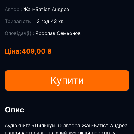
Автор :
Жан-Батіст Андреа
Тривалість :
13 год 42 хв
Оповідач(і) :
Ярослав Семьонов
Ціна:
409,00 ₴
Купити
Опис
Аудіокнига «Пильнуй її» автора Жан-Батіст Андреа
відкривається як цілісний художній простір, у