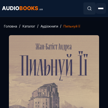
AUDIO
BOOKS
.ua
Головна
Каталог
Аудіокниги
Пильнуй її