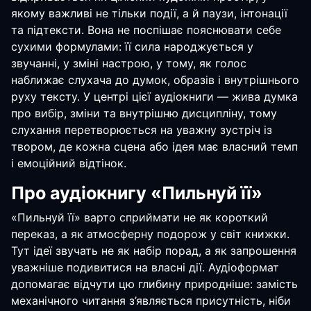
якому важливі не тільки події, а й паузи, інтонації
та підтексти. Вона не поспішає пояснювати себе
сухими формулами: її сила народжується у
звучанні, у зміні настрою, у тому, як голос
наближає слухача до думок, образів і внутрішнього
руху тексту. У центрі цієї аудіокниги — жива думка
про вибір, зміни та внутрішню дисципліну, тому
слухання перетворюється на уважну зустріч із
твором, де кожна сцена або ідея має власний темп
і емоційний відтінок.
Про аудіокнигу «Пильнуй її»
«Пильнуй її» варто сприймати не як короткий
переказ, а як атмосферну подорож у світ книжки.
Тут ідеї звучать не як набір порад, а як запрошення
уважніше подивитися на власні дії. Аудіоформат
допомагає відчути цю глибину природніше: замість
механічного читання з’являється присутність, ніби