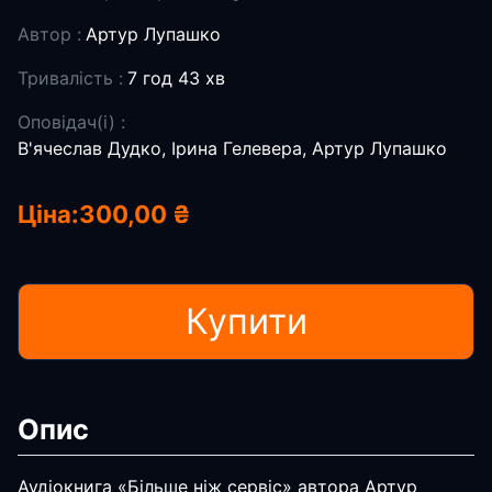
Автор :
Артур Лупашко
Тривалість :
7 год 43 хв
Оповідач(і) :
В'ячеслав Дудко, Ірина Гелевера, Артур Лупашко
Ціна:
300,00 ₴
Купити
Опис
Аудіокнига «Більше ніж сервіс» автора Артур