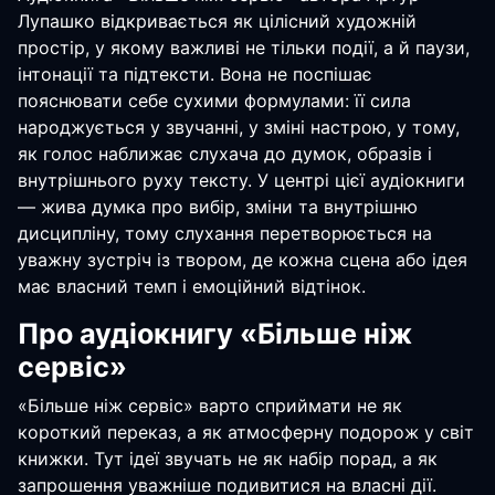
Лупашко відкривається як цілісний художній
простір, у якому важливі не тільки події, а й паузи,
інтонації та підтексти. Вона не поспішає
пояснювати себе сухими формулами: її сила
народжується у звучанні, у зміні настрою, у тому,
як голос наближає слухача до думок, образів і
внутрішнього руху тексту. У центрі цієї аудіокниги
— жива думка про вибір, зміни та внутрішню
дисципліну, тому слухання перетворюється на
уважну зустріч із твором, де кожна сцена або ідея
має власний темп і емоційний відтінок.
Про аудіокнигу «Більше ніж
сервіс»
«Більше ніж сервіс» варто сприймати не як
короткий переказ, а як атмосферну подорож у світ
книжки. Тут ідеї звучать не як набір порад, а як
запрошення уважніше подивитися на власні дії.