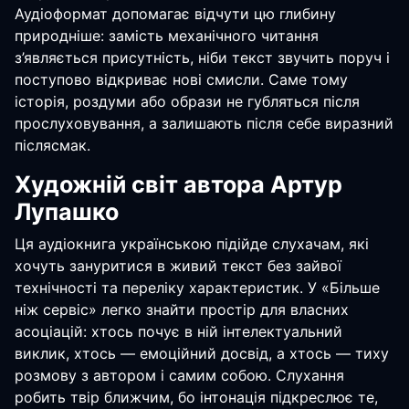
Аудіоформат допомагає відчути цю глибину
природніше: замість механічного читання
з’являється присутність, ніби текст звучить поруч і
поступово відкриває нові смисли. Саме тому
історія, роздуми або образи не губляться після
прослуховування, а залишають після себе виразний
післясмак.
Художній світ автора Артур
Лупашко
Ця аудіокнига українською підійде слухачам, які
хочуть зануритися в живий текст без зайвої
технічності та переліку характеристик. У «Більше
ніж сервіс» легко знайти простір для власних
асоціацій: хтось почує в ній інтелектуальний
виклик, хтось — емоційний досвід, а хтось — тиху
розмову з автором і самим собою. Слухання
робить твір ближчим, бо інтонація підкреслює те,