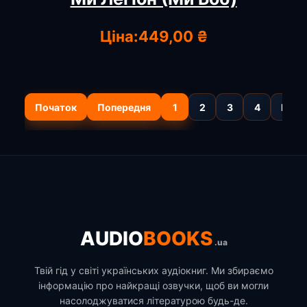
Ціна:
449,00 ₴
Початок
Попередня
1
2
3
4
Наст
AUDIO
BOOKS
.ua
Твій гід у світі українських аудіокниг. Ми збираємо
інформацію про найкращі озвучки, щоб ви могли
насолоджуватися літературою будь-де.