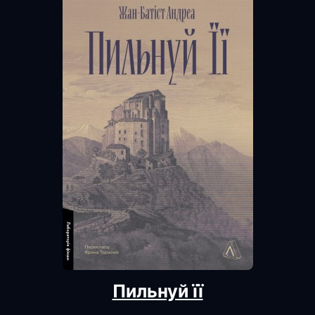
Пильнуй її