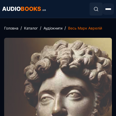
AUDIO
BOOKS
.ua
Головна
Каталог
Аудіокниги
Весь Марк Аврелій