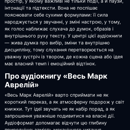
простір, у якому важливі не тільки події, а й паузи,
інтонації та підтексти. Вона не поспішає
пояснювати себе сухими формулами: її сила
народжується у звучанні, у зміні настрою, у тому,
як голос наближає слухача до думок, образів і
внутрішнього руху тексту. У центрі цієї аудіокниги
— жива думка про вибір, зміни та внутрішню
дисципліну, тому слухання перетворюється на
уважну зустріч із твором, де кожна сцена або ідея
має власний темп і емоційний відтінок.
Про аудіокнигу «Весь Марк
Аврелій»
«Весь Марк Аврелій» варто сприймати не як
короткий переказ, а як атмосферну подорож у світ
книжки. Тут ідеї звучать не як набір порад, а як
запрошення уважніше подивитися на власні дії.
Аудіоформат допомагає відчути цю глибину
природніше: замість механічного читання