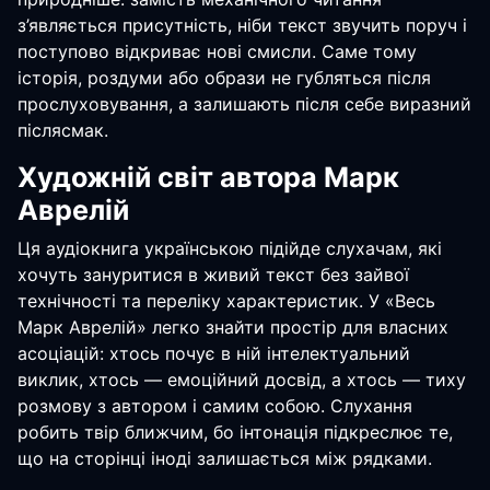
з’являється присутність, ніби текст звучить поруч і
поступово відкриває нові смисли. Саме тому
історія, роздуми або образи не губляться після
прослуховування, а залишають після себе виразний
післясмак.
Художній світ автора Марк
Аврелій
Ця аудіокнига українською підійде слухачам, які
хочуть зануритися в живий текст без зайвої
технічності та переліку характеристик. У «Весь
Марк Аврелій» легко знайти простір для власних
асоціацій: хтось почує в ній інтелектуальний
виклик, хтось — емоційний досвід, а хтось — тиху
розмову з автором і самим собою. Слухання
робить твір ближчим, бо інтонація підкреслює те,
що на сторінці іноді залишається між рядками.