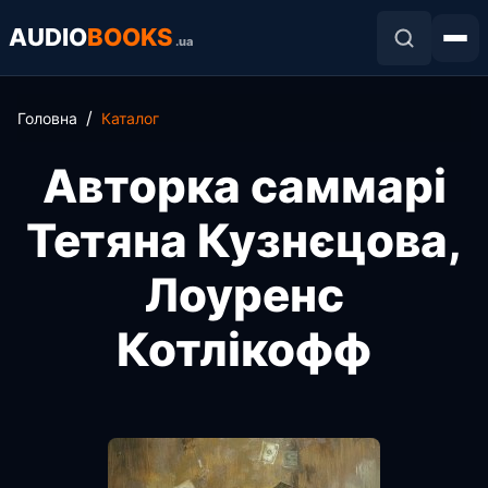
AUDIO
BOOKS
.ua
Головна
Каталог
Авторка саммарі
Тетяна Кузнєцова,
Лоуренс
Котлікофф