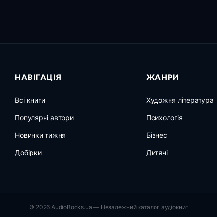
НАВІГАЦІЯ
ЖАНРИ
Всі книги
Художня література
Популярні автори
Психологія
Новинки тижня
Бізнес
Добірки
Дитячі
© 2026 AudioBooks.ua — Незалежний каталог аудіокниг