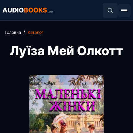
AUDIO
BOOKS
.ua
Головна
Каталог
Луїза Мей Олкотт