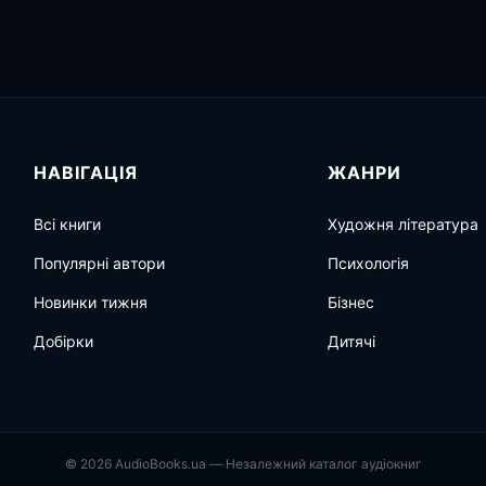
НАВІГАЦІЯ
ЖАНРИ
Всі книги
Художня література
Популярні автори
Психологія
Новинки тижня
Бізнес
Добірки
Дитячі
© 2026 AudioBooks.ua — Незалежний каталог аудіокниг