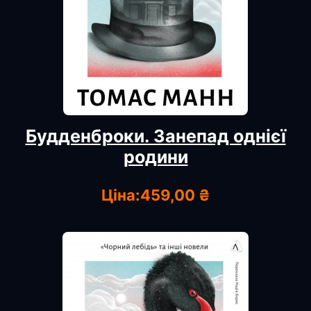
Будденброки. Занепад однієї
родини
Ціна:
459,00 ₴