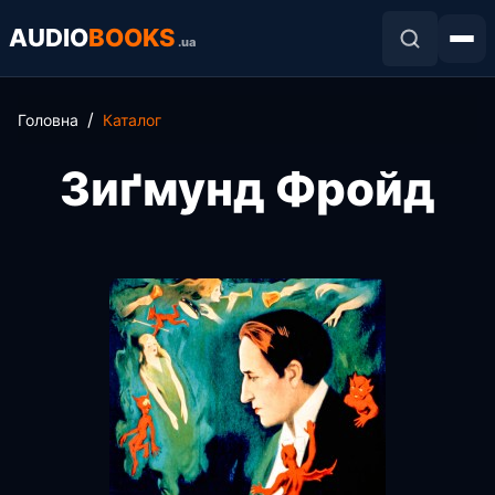
AUDIO
BOOKS
.ua
Головна
Каталог
Зиґмунд Фройд