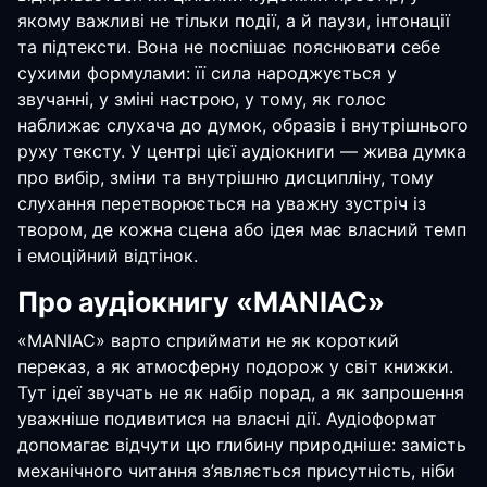
якому важливі не тільки події, а й паузи, інтонації
та підтексти. Вона не поспішає пояснювати себе
сухими формулами: її сила народжується у
звучанні, у зміні настрою, у тому, як голос
наближає слухача до думок, образів і внутрішнього
руху тексту. У центрі цієї аудіокниги — жива думка
про вибір, зміни та внутрішню дисципліну, тому
слухання перетворюється на уважну зустріч із
твором, де кожна сцена або ідея має власний темп
і емоційний відтінок.
Про аудіокнигу «MANIAC»
«MANIAC» варто сприймати не як короткий
переказ, а як атмосферну подорож у світ книжки.
Тут ідеї звучать не як набір порад, а як запрошення
уважніше подивитися на власні дії. Аудіоформат
допомагає відчути цю глибину природніше: замість
механічного читання з’являється присутність, ніби