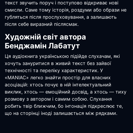
текст звучить поруч і поступово відкриває нові
смисли. Саме тому історія, роздуми або образи не
губляться після прослуховування, а залишають
після себе виразний післясмак.
Художній світ автора
Бенджамін Лабатут
Ця аудіокнига українською підійде слухачам, які
хочуть зануритися в живий текст без зайвої
технічності та переліку характеристик. У
«MANIAC» легко знайти простір для власних
асоціацій: хтось почує в ній інтелектуальний
виклик, хтось — емоційний досвід, а хтось — тиху
розмову з автором і самим собою. Слухання
робить твір ближчим, бо інтонація підкреслює те,
що на сторінці іноді залишається між рядками.