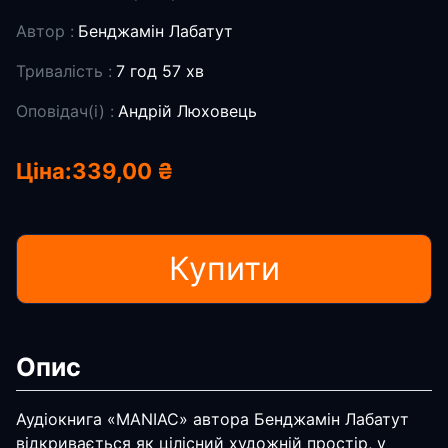
Автор :
Бенджамін Лабатут
Тривалість :
7 год 57 хв
Оповідач(і) :
Андрій Люховець
Ціна:
339,00 ₴
Купити
Опис
Аудіокнига «MANIAC» автора Бенджамін Лабатут
відкривається як цілісний художній простір, у