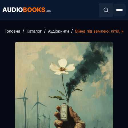
AUDIO
BOOKS
.ua
Головна
Каталог
Аудіокниги
Війна під землею: літій, м